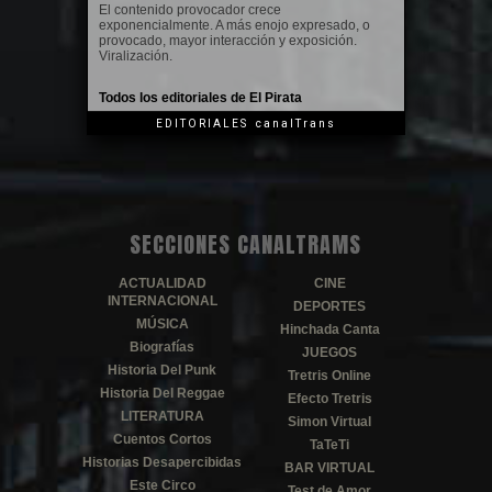
El contenido provocador crece
exponencialmente. A más enojo expresado, o
provocado, mayor interacción y exposición.
Viralización.
Todos los editoriales de El Pirata
EDITORIALES canalTrans
SECCIONES CANALTRAMS
ACTUALIDAD
CINE
INTERNACIONAL
DEPORTES
MÚSICA
Hinchada Canta
Biografías
JUEGOS
Historia Del Punk
Tretris Online
Historia Del Reggae
Efecto Tretris
LITERATURA
Simon Virtual
Cuentos Cortos
TaTeTi
Historias Desapercibidas
BAR VIRTUAL
Este Circo
Test de Amor