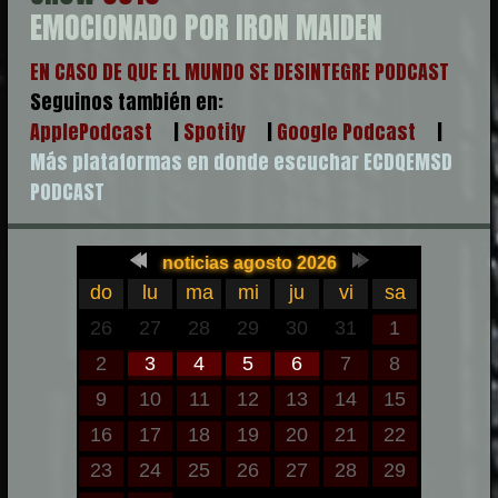
EMOCIONADO POR IRON MAIDEN
EN CASO DE QUE EL MUNDO SE DESINTEGRE PODCAST
Seguinos también en:
ApplePodcast
|
Spotify
|
Google Podcast
|
Más plataformas en donde escuchar ECDQEMSD
PODCAST