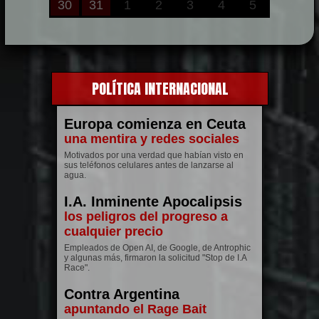
POLÍTICA INTERNACIONAL
Europa comienza en Ceuta
una mentira y redes sociales
Motivados por una verdad que habían visto en
sus teléfonos celulares antes de lanzarse al
agua.
I.A. Inminente Apocalipsis
los peligros del progreso a
cualquier precio
Empleados de Open AI, de Google, de Antrophic
y algunas más, firmaron la solicitud "Stop de I.A
Race".
Contra Argentina
apuntando el Rage Bait