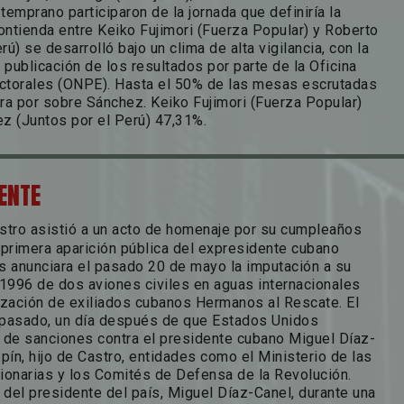
emprano participaron de la jornada que definiría la
contienda entre Keiko Fujimori (Fuerza Popular) y Roberto
ú) se desarrolló bajo un clima de alta vigilancia, con la
 publicación de los resultados por parte de la Oficina
ctorales (ONPE). Hasta el 50% de las mesas escrutadas
ara por sobre Sánchez. Keiko Fujimori (Fuerza Popular)
z (Juntos por el Perú) 47,31%.
ENTE
astro asistió a un acto de homenaje por su cumpleaños
 primera aparición pública del expresidente cubano
 anunciara el pasado 20 de mayo la imputación a su
 1996 de dos aviones civiles en aguas internacionales
ización de exiliados cubanos Hermanos al Rescate. El
s pasado, un día después de que Estados Unidos
 de sanciones contra el presidente cubano Miguel Díaz-
pín, hijo de Castro, entidades como el Ministerio de las
onarias y los Comités de Defensa de la Revolución.
 del presidente del país, Miguel Díaz-Canel, durante una