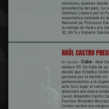
electores, quienes desde t
presidencia del país. La 
Sánchez (Juntos por el Per
expectativa centrada en la
Nacional de Procesos Ele
la ventaja de Keiko era cl
52, 69 % y Roberto Sánche
RAÚL CASTRO PRES
Cuba
-
- Raúl C
(07/06/26)
número 95. Se trata de su
desde que Estados Unidos
persona por el derribo en
pertenecientes a la organ
acto tuvo lugar el vierne
anunciara una nueva ronda
Canel, Alejandro Castro Es
Fuerzas Armadas Revoluci
Castro recibió los elogios