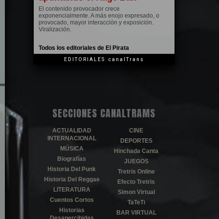
El contenido provocador crece
exponencialmente. A más enojo expresado, o
provocado, mayor interacción y exposición.
Viralización.
Todos los editoriales de El Pirata
EDITORIALES canalTrans
SECCIONES CANALTRAMS
ACTUALIDAD
CINE
INTERNACIONAL
DEPORTES
MÚSICA
Hinchada Canta
Biografías
JUEGOS
Historia Del Punk
Tretris Online
Historia Del Reggae
Efecto Tretris
LITERATURA
Simon Virtual
Cuentos Cortos
TaTeTi
Historias
BAR VIRTUAL
Desapercibidas