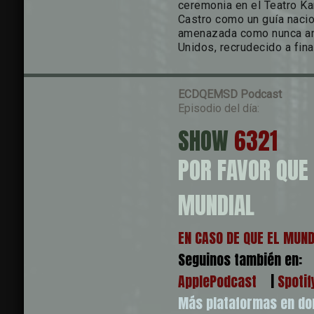
ceremonia en el Teatro Ka
Castro como un guía nacio
amenazada como nunca ant
Unidos, recrudecido a fina
ECDQEMSD
Podcast
Episodio del día:
SHOW
6321
POR FAVOR QUE
MUNDIAL
EN CASO DE QUE EL MUN
Seguinos también en:
ApplePodcast
|
Spotif
Más plataformas en d