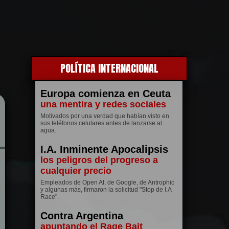
POLÍTICA INTERNACIONAL
Europa comienza en Ceuta
una mentira y redes sociales
Motivados por una verdad que habían visto en
sus teléfonos celulares antes de lanzarse al
agua.
I.A. Inminente Apocalipsis
los peligros del progreso a
cualquier precio
Empleados de Open AI, de Google, de Antrophic
y algunas más, firmaron la solicitud "Stop de I.A
Race".
Contra Argentina
apuntando el Rage Bait