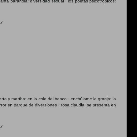
santa paranoia: diversidad sexual · los poetas psicotrópicos:
o"
rta y martha: en la cola del banco · enchúlame la granja: la
orror en parque de diversiones · rosa claudia: se presenta en
o"