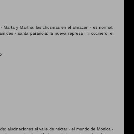
e · Marta y Martha: las chusmas en el almacén · es normal:
rámides · santa paranoia: la nueva represa · il cocinero: el
o"
ie: alucinaciones el valle de néctar · el mundo de Mónica -