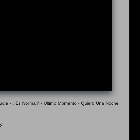
laudia - ¿Es Normal? - Último Momento - Quiero Una Noche
o"