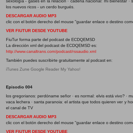
sexología - gases en la relación · cadena nacional: mi bienestar · 
los nuevos ricos - un cerdo burgués.
DESCARGAR AUDIO MP3
clic con el botón derecho del mouse "guardar enlace o destino com
VER FIUTUR DESDE YOUTUBE
FiuTur forma parte del podcast de ECDQEMSD
La dirección xml del podcast de ECDQEMSD es:
http://www.canaltrans.com/podcast/rssaudio.xml
También puedes suscribirte gratuitamente al podcast en:
iTunes
Zune
Google Reader
My Yahoo!
Episodio 004
los gregorianos: perdóname señor · es normal: elvis está vivo? · ma
vaca lechera · santa paranoia: el artista que todos quieren ver y h
el canal de TV
DESCARGAR AUDIO MP3
clic con el botón derecho del mouse "guardar enlace o destino com
VER FIUTUR DESDE YOUTUBE