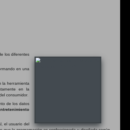
e los diferentes
formando en una
 la herramienta
stamente en la
 del consumidor.
to de los datos
entretenimiento
, el usuario del
 de que la programación es confeccionada y diseñada según