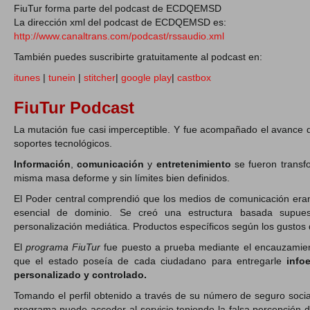
FiuTur forma parte del podcast de ECDQEMSD
La dirección xml del podcast de ECDQEMSD es:
http://www.canaltrans.com/podcast/rssaudio.xml
También puedes suscribirte gratuitamente al podcast en:
itunes
|
tunein
|
stitcher
|
google play
|
castbox
FiuTur Podcast
La mutación fue casi imperceptible. Y fue acompañado el avance d
soportes tecnológicos.
Información
,
comunicación
y
entretenimiento
se fueron trans
misma masa deforme y sin límites bien definidos.
El Poder central comprendió que los medios de comunicación eran
esencial de dominio. Se creó una estructura basada supue
personalización mediática. Productos específicos según los gustos
El
programa FiuTur
fue puesto a prueba mediante el encauzamien
que el estado poseía de cada ciudadano para entregarle
info
personalizado y controlado.
Tomando el perfil obtenido a través de su número de seguro social
programa puede acceder al servicio teniendo la falsa percepción