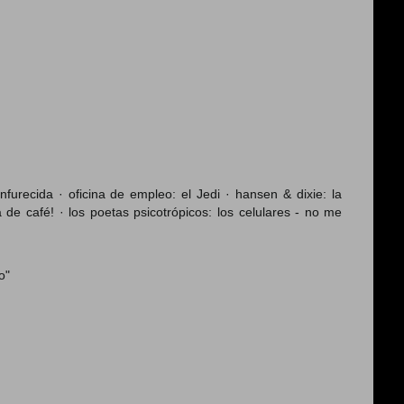
furecida · oficina de empleo: el Jedi · hansen & dixie: la
 de café! · los poetas psicotrópicos: los celulares - no me
o"