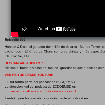
Episodio 007
Hansen & Dixie: el ganador del millón de dólares · Mundo Terror: c
cachondos · El Chou de Chan: sombras chinas y más espectácul
Claudia: No, Ella.
DESCARGAR AUDIO MP3
clic con el botón derecho del mouse "guardar enlace o destino com
VER FIUTUR DESDE YOUTUBE
FiuTur forma parte del podcast de ECDQEMSD
La dirección xml del podcast de ECDQEMSD es:
http://www.canaltrans.com/podcast/rssaudio.xml
También puedes suscribirte gratuitamente al podcast en: