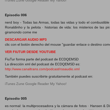
iTunes
Zune
Google Reader
My Yahoo!
Episodio 006
nerd boy - Todas las Armas, todas las vidas y todo el combustibl
Ronaldinho y la pelota · historias de vida: los misterios de las pi
giramondo come me
DESCARGAR AUDIO MP3
clic con el botón derecho del mouse "guardar enlace o destino com
VER FIUTUR DESDE YOUTUBE
FiuTur forma parte del podcast de ECDQEMSD
La dirección xml del podcast de ECDQEMSD es:
http://www.canaltrans.com/podcast/rssaudio.xml
También puedes suscribirte gratuitamente al podcast en:
iTunes
Zune
Google Reader
My Yahoo!
Episodio 005
es normal: la multiprocesadora y la cámara de fotos · Hansen & Dix