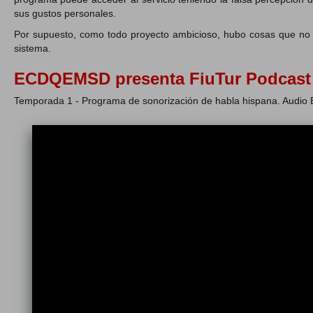
sus gustos personales.
Por supuesto, como todo proyecto ambicioso, hubo cosas que no 
sistema.
ECDQEMSD presenta FiuTur Podcast
Temporada 1 - Programa de sonorización de habla hispana. Audio 