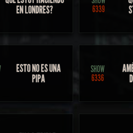
SHOW
EN LONDRES?
S
6339
ESTO NO ES UNA
AMÉ
W
SHOW
PIPA
7
6336