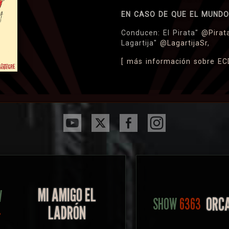
EN CASO DE QUE EL MUNDO
Conducen: El Pirata"
@Pirat
Lagartija"
@LagartijaSr
,
[ más información sobre 
MI AMIGO EL
W
ORCA
SHOW
6363
LADRÓN
4