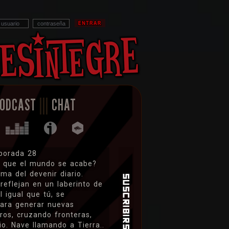
PODCAST
|||
CHAT
porada 28
e que el mundo se acabe?
ama del devenir diario.
reflejan en un laberinto de
 igual que tú, se
para generar nuevas
ros, cruzando fronteras,
o. Nave llamando a Tierra..