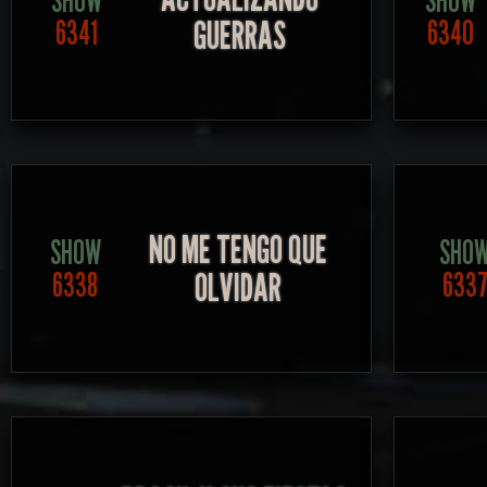
SHOW
SHOW
GUERRAS
6341
6340
NO ME TENGO QUE
SHOW
SHO
OLVIDAR
6338
633