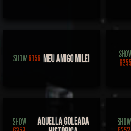
SHO
MEU AMIGO MILEI
SHOW
6356
635
AQUELLA GOLEADA
SHOW
SHOW
6353
6352