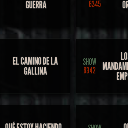
GUERRA
O
6345
LO
EL CAMINO DE LA
SHOW
MANDAMI
GALLINA
6342
EMP
QUÉ ESTOY HACIENDO
Q