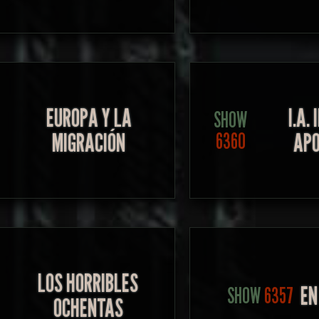
EUROPA Y LA
I.A.
SHOW
MIGRACIÓN
APO
6360
LOS HORRIBLES
EN
SHOW
6357
OCHENTAS