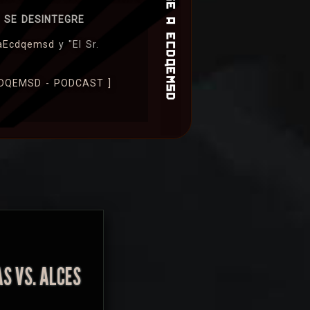
 SE DESINTEGRE
aEcdqemsd
y "El Sr.
ECDQEMSD - PODCAST ]
S VS. ALCES