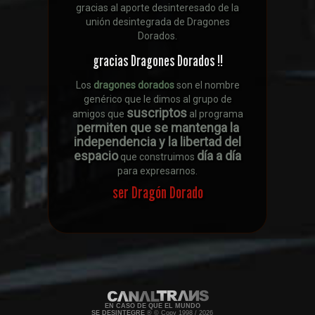
gracias al aporte desinteresado de la
unión desintegrada de Dragones
Dorados.
gracias Dragones Dorados !!
Los
dragones dorados
son el nombre
genérico que le dimos al grupo de
suscriptos
amigos que
al programa
permiten que se mantenga la
independencia y la libertad del
espacio
día a día
que construimos
para expresarnos.
ser Dragón Dorado
EN CASO DE QUE EL MUNDO
SE DESINTEGRE
® © Copy 1998 / 2026