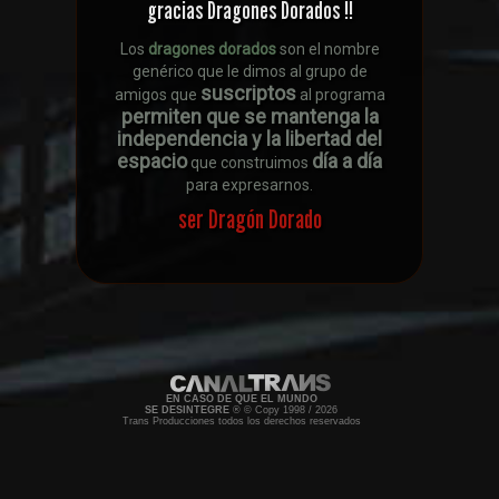
gracias Dragones Dorados !!
Los
dragones dorados
son el nombre
genérico que le dimos al grupo de
suscriptos
amigos que
al programa
permiten que se mantenga la
independencia y la libertad del
espacio
día a día
que construimos
para expresarnos.
ser Dragón Dorado
EN CASO DE QUE EL MUNDO
SE DESINTEGRE
® © Copy 1998 / 2026
Trans Producciones todos los derechos reservados