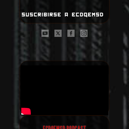
ECDQEMSD PODCAST