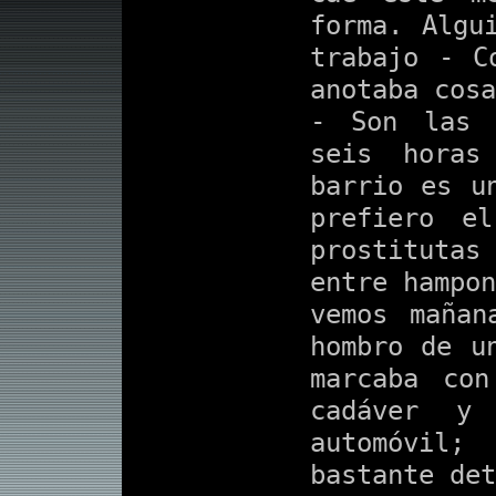
forma. Algu
trabajo - C
anotaba cosa
- Son las 
seis horas
barrio es u
prefiero e
prostituta
entre hampon
vemos mañan
hombro de u
marcaba co
cadáver y
automóvil
bastante det