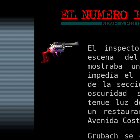
El inspect
escena de
mostraba u
impedía el 
de la secci
oscuridad 
tenue luz d
un restaur
Avenida Cost
Grubach se 