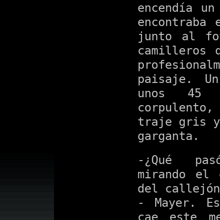
encendía un
encontraba 
junto al f
camilleros 
profesiona
paisaje. U
unos 45 
corpulento
traje gris y
garganta.
-¿Qué pas
mirando el 
del callejón
- Mayer. E
cae este m