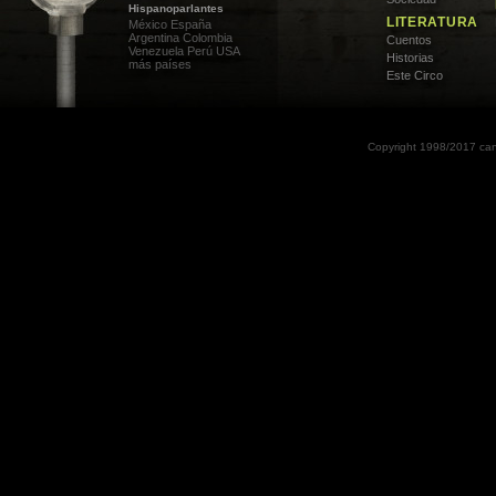
Hispanoparlantes
LITERATURA
México
España
Argentina
Colombia
Cuentos
Venezuela
Perú
USA
Historias
más países
Este Circo
Copyright 1998/2017 can