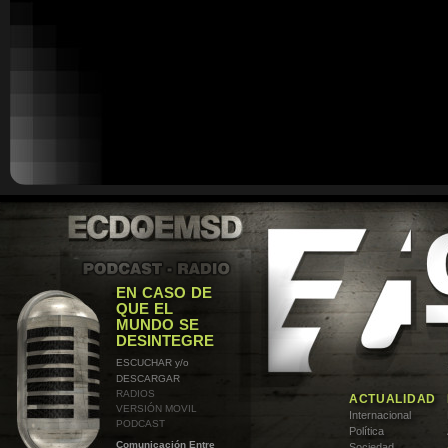
EN CASO DE
QUE EL
MUNDO SE
DESINTEGRE
ESCUCHAR y/o
DESCARGAR
RADIOS
ACTUALIDAD
VERSIÓN MOVIL
Internacional
PODCAST
Política
Comunicación Entre
Sociedad