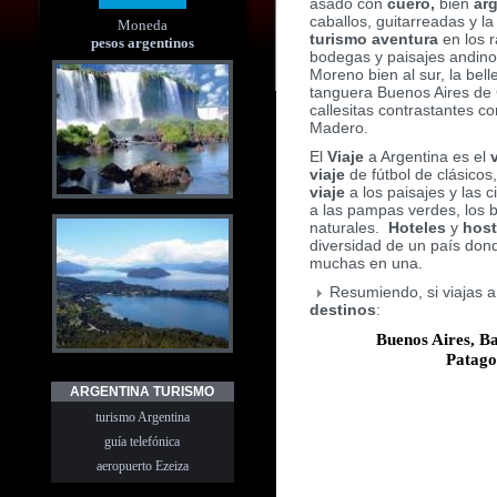
asado con
cuero,
bien
ar
caballos, guitarreadas y l
Moneda
turismo aventura
en los r
pesos argentinos
bodegas y paisajes andinos
Moreno bien al sur, la bell
tanguera Buenos Aires de G
callesitas contrastantes co
Madero.
El
Viaje
a Argentina es el
viaje
de fútbol de clásicos
viaje
a los paisajes y las
a las pampas verdes, los 
naturales.
Hoteles
y
host
diversidad de un país donde
muchas en una.
Resumiendo
, si viajas
destinos
:
Buenos Aires, B
Patago
ARGENTINA TURISMO
turismo Argentina
guía telefónica
aeropuerto Ezeiza