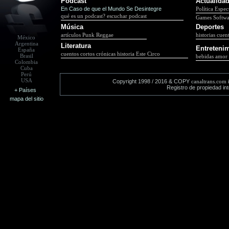
Podcast
Actualida
En Caso de que el Mundo Se Desintegre
Política
Espec
qué es un podcast?
escuchar podcast
Games
Softwa
Música
Deportes
artículos
Punk
Reggae
historias
cuen
México
Argentina
Literatura
Entreteni
España
cuentos cortos
crónicas
historia
Este Circo
Brasil
bebidas
amor
Colombia
Cuba
Perú
USA
Copyright 1998 / 2016 & COPY
canaltrans.com
Registro de propiedad in
+ Países
mapa del sitio