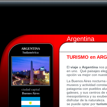
Argentina
ARGENTINA
Sudamérica
TURISMO en AR
El
viaje
a
Argentina
nos p
en uno. Qué paisajes elegi
opción va mejor con nuest
La Buenos Aires nocturna c
museos y actividad consta
patagonia con pueblos alu
ciudad capital
galeses, y sus centros de 
Buenos Aires
mesopotámica y su exuber
disfrutar de la naturaleza
se puede optar por
turism