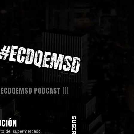
|
ECDQEMSD PODCAST
|||
W
UCIÓN
nto del supermercado.