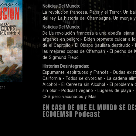
Noticias Del Mundo:
La revolución francesa. París y el Terror. Un ba
del rey. La historia del Champagne. Un monje y 
Noticias Del Mundo:
De La revolución francesa a una abadía lejana 
afganos en peligro - Biden promete cuidar a lo
de el Capitolio - El Obispo paulista destituido 
las mejores copas de Champán - El pecho de K
de Sigmund Freud.
Historias Desintegradas:
Espumante, espirituoso y Francés - Dudas exist
California - Todos se divorcian - La cadena ali
Alcohol - El Cerveza sin Alcohol - El problema 
021
sin olor - Podcast vegano - Lugares de playa - E
CES pero vacunados y Más...
EN CASO DE QUE EL MUNDO SE DE
ECDQEMSD Podcast