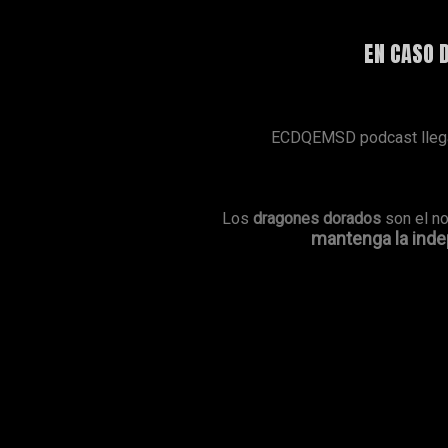
EN CASO 
ECDQEMSD podcast llega 
Los
dragones dorados
son el n
mantenga la indep