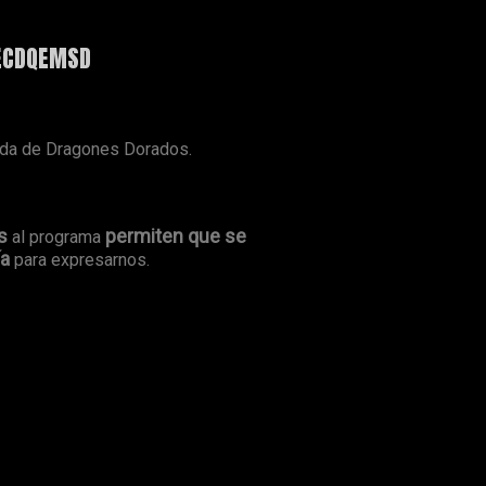
 ECDQEMSD
ada de Dragones Dorados.
s
permiten que se
al programa
ía
para expresarnos.