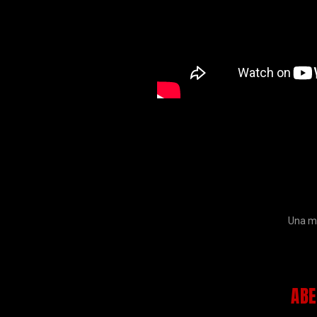
Una me
ABE