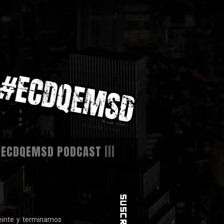
|
ECDQEMSD PODCAST
|||
W
einte y terminamos