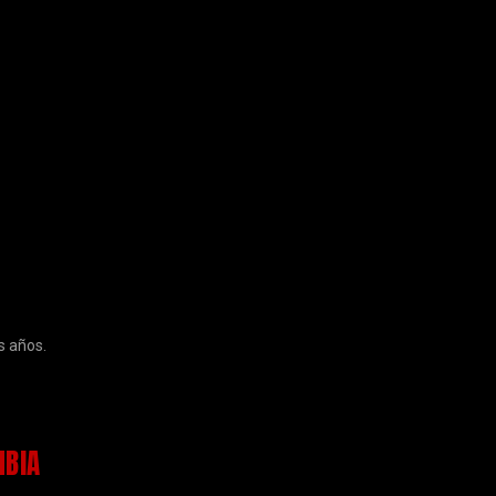
s años.
MBIA