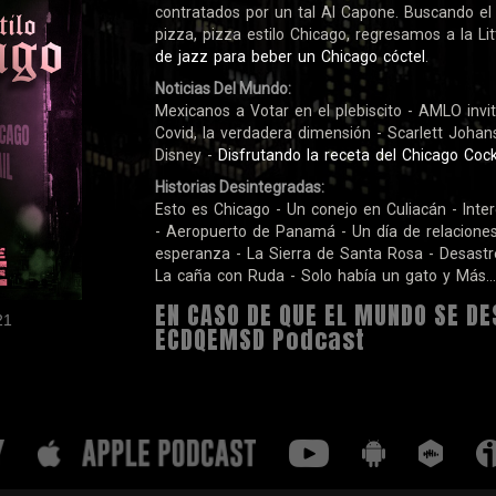
contratados por un tal Al Capone. Buscando el
pizza, pizza estilo Chicago, regresamos a la Lit
de jazz para beber un Chicago cóctel
.
Noticias Del Mundo:
Mexicanos a Votar en el plebiscito - AMLO invita
Covid, la verdadera dimensión - Scarlett Joha
Disney -
Disfrutando la receta del Chicago Cock
Historias Desintegradas:
Esto es Chicago - Un conejo en Culiacán - Int
- Aeropuerto de Panamá - Un día de relaciones 
esperanza - La Sierra de Santa Rosa - Desastre
La caña con Ruda - Solo había un gato y Más...
EN CASO DE QUE EL MUNDO SE DE
21
ECDQEMSD Podcast