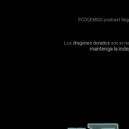
ECDQEMSD podcast llega 
Los
dragones dorados
son el n
mantenga la indep