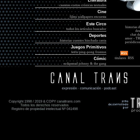
Literatura
cuentos cortos
crónicas textuales
Cine
films
wallpapers
encuesta
Este Circo
historias 
todos los artículos
buscador
des
chat d
Deportes
amor
-
TR
historias
cuentos
hinchada canta
periódicos
Juegos Primitivos
tetris
ping-pong
fronton
titulares RSS
Cómic
ecdqemsd
johnny & the gang
expresión · comunicación · podcast
Copyright 1998 / 2019 & COPY canaltrans.com
Todos los derechos reservados
Registro de propiedad intelectual Nº 041498