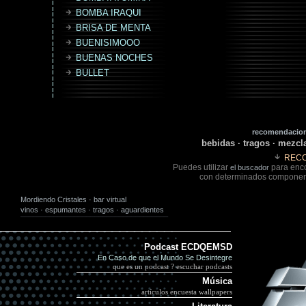
BOMBA IRAQUI
BRISA DE MENTA
BUENISIMOOO
BUENAS NOCHES
BULLET
recomendacion
bebidas · tragos · mezcla
REC
Puedes utilizar
para enco
el buscador
con determinados component
Mordiendo Cristales · bar virtual
vinos
·
espumantes
·
tragos
·
aguardientes
¯¯¯¯¯¯¯¯¯¯¯¯¯¯¯¯¯¯¯¯¯¯¯¯¯¯¯¯¯¯¯¯¯¯¯¯
Podcast ECDQEMSD
En Caso de que el Mundo Se Desintegre
que es un podcast ?
escuchar podcast
s
Música
artículos
encuesta
wallpapers