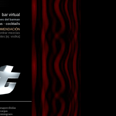
bar virtual
es del barman
s · cocktails
OMENDACIÓN
ntrar mezclas
es [ej: vodka]
desapercibidas
cargas
esintegraos