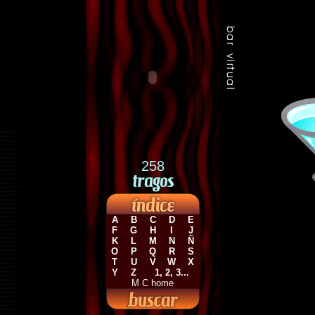
258
A
B
C
D
E
F
G
H
I
J
K
L
M
N
Ñ
O
P
Q
R
S
T
U
V
W
X
Y
Z
1, 2, 3...
M C home