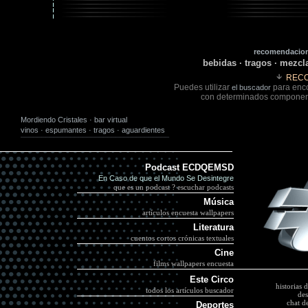
recomendacion
bebidas · tragos · mezcla
REC
Puedes utilizar
para enco
el buscador
con determinados component
Mordiendo Cristales · bar virtual
vinos
·
espumantes
·
tragos
·
aguardientes
¯¯¯¯¯¯¯¯¯¯¯¯¯¯¯¯¯¯¯¯¯¯¯¯¯¯¯¯¯¯¯¯¯¯¯¯
Podcast ECDQEMSD
En Caso de que el Mundo Se Desintegre
que es un podcast ?
escuchar podcast
s
Música
artículos
encuesta
wallpapers
Literatura
cuentos cortos
crónicas textuales
Cine
films
wallpapers
encuesta
Este Circo
historias 
todos los artículos
buscador
des
chat d
Deportes