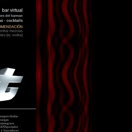
bar virtual
es del barman
s · cocktails
OMENDACIÓN
ntrar mezclas
es [ej: vodka]
desapercibidas
cargas
esintegraos
ANSportador
 y buscadores