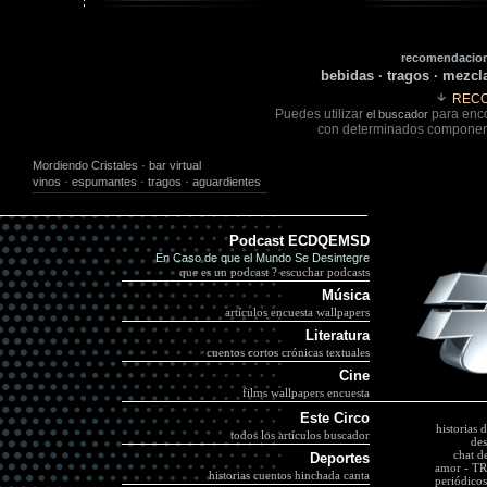
recomendacion
bebidas · tragos · mezcla
REC
Puedes utilizar
para enco
el buscador
con determinados component
Mordiendo Cristales · bar virtual
vinos
·
espumantes
·
tragos
·
aguardientes
¯¯¯¯¯¯¯¯¯¯¯¯¯¯¯¯¯¯¯¯¯¯¯¯¯¯¯¯¯¯¯¯¯¯¯¯
Podcast ECDQEMSD
En Caso de que el Mundo Se Desintegre
que es un podcast ?
escuchar podcast
s
Música
artículos
encuesta
wallpapers
Literatura
cuentos cortos
crónicas textuales
Cine
films
wallpapers
encuesta
Este Circo
historias 
todos los artículos
buscador
des
chat d
Deportes
amor
-
TR
historias
cuentos
hinchada canta
periódicos