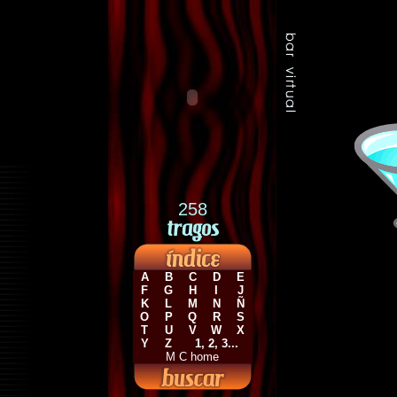
258
A
B
C
D
E
F
G
H
I
J
K
L
M
N
Ñ
O
P
Q
R
S
T
U
V
W
X
Y
Z
1, 2, 3...
M C home