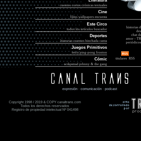
Literatura
cuentos cortos
crónicas textuales
Cine
films
wallpapers
encuesta
Este Circo
historias 
todos los artículos
buscador
des
chat d
Deportes
amor
-
TR
historias
cuentos
hinchada canta
periódicos
Juegos Primitivos
tetris
ping-pong
fronton
titulares RSS
Cómic
ecdqemsd
johnny & the gang
expresión · comunicación · podcast
Copyright 1998 / 2019 & COPY canaltrans.com
Todos los derechos reservados
Registro de propiedad intelectual Nº 041498