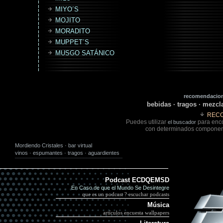
MIYO´S
MOJITO
MORADITO
MUPPET´S
MUSGO SATÁNICO
recomendacion
bebidas · tragos · mezcla
REC
Puedes utilizar
para enco
el buscador
con determinados component
Mordiendo Cristales · bar virtual
vinos
·
espumantes
·
tragos
·
aguardientes
¯¯¯¯¯¯¯¯¯¯¯¯¯¯¯¯¯¯¯¯¯¯¯¯¯¯¯¯¯¯¯¯¯¯¯¯
Podcast ECDQEMSD
En Caso de que el Mundo Se Desintegre
que es un podcast ?
escuchar podcast
s
Música
artículos
encuesta
wallpapers