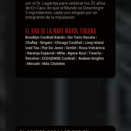
por el Sr. Lagartija para celebrar los 25 años
de En Caso de que el Mundo se Desintegre.
5 ingredientes, cada uno elegido por un
integrante de la tripulación.
EL BAR DE LA NAVE MARÍA TIJUANA
Brooklyn Cocktail Batido
|
Gin Tonic Receta
|
Chuflay - Singani
|
Chicago Cocktail
|
Long Island
Iced Tea
|
Flor De Jerez
|
Gimlet
|
Roca Volcánica
|
Naranja Espacial
|
Mitla
|
Agave Azul
|
Treacle
|
Revolver
|
ECDQEMSD Cocktail
|
Arabian Knights
|
Mixcale
|
Más Cócteles