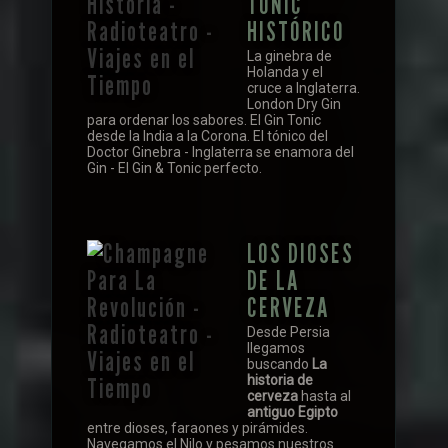
TONIC
HISTÓRICO
La ginebra de
Holanda y el
cruce a Inglaterra.
London Dry Gin
para ordenar los sabores. El Gin Tonic
desde la India a la Corona. El tónico del
Doctor Ginebra - Inglaterra se enamora del
Gin - El Gin & Tonic perfecto.
LOS DIOSES
DE LA
CERVEZA
Desde Persia
llegamos
buscando
La
historia de
cerveza
hasta al
antiguo Egipto
entre dioses, faraones y pirámides.
Navegamos el Nilo y pesamos nuestros